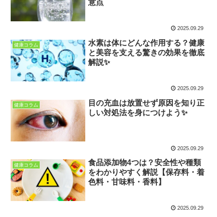
意点
2025.09.29
水素は体にどんな作用する？健康
健康コラム
と美容を支える驚きの効果を徹底
解説✨
2025.09.29
目の充血は放置せず原因を知り正
健康コラム
しい対処法を身につけよう✨
2025.09.29
食品添加物4つは？安全性や種類
健康コラム
をわかりやすく解説【保存料・着
色料・甘味料・香料】
2025.09.29