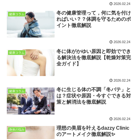
2026.02.24
冬の健康管理って，何に気を付け
健康コラム
ればいい？？体調を守るためのポ
イント徹底解説
2026.02.24
冬に体がかゆい原因と即効ででき
健康コラム
る解決法を徹底解説【乾燥対策完
全ガイド】
2026.02.24
冬に生じる体の不調「冬バテ」と
健康コラム
は？症状や原因・今すぐできる対
策と解消法を徹底解説
2026.02.24
理想の美眉を叶えるdazzy Clinic
身体の悩み
のアートメイク徹底解説✨