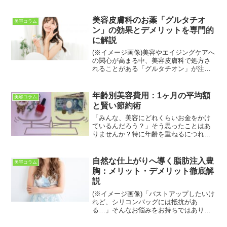
か？実は、化粧品には食品と同じように
「使用期限」があることをご存知でしょ
うか。開封済みか未開封か、そして製品
美容皮膚科のお薬「グルタチオ
美容コラム
の種類によってその期...
ン」の効果とデメリットを専門的
に解説
(※イメージ画像)美容やエイジングケアへ
の関心が高まる中、美容皮膚科で処方さ
れることがある「グルタチオン」が注目
されています。グルタチオンは、体内に
も存在する成分で、抗酸化作用や美容面
でのサポートが期待されている成分で
年齢別美容費用：1ヶ月の平均額
美容コラム
す。一方で、「本当に美...
と賢い節約術
「みんな、美容にどれくらいお金をかけ
ているんだろう？」そう思ったことはあ
りませんか？特に年齢を重ねるにつれ
て、肌や髪の悩みが増え、美容にかける
費用も変化しがちです。本記事では、年
代別の美容費用の平均額を詳しく解説。
自然な仕上がりへ導く脂肪注入豊
美容コラム
スキンケア、ヘアケア、メイ...
胸：メリット・デメリット徹底解
説
(※イメージ画像)「バストアップしたいけ
れど、シリコンバッグには抵抗があ
る…」そんなお悩みをお持ちではありま
せんか？近年注目を集めている脂肪注入
豊胸は、ご自身の脂肪を利用するため、