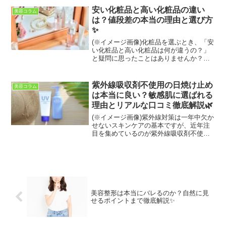
自然な仕上がりと触り心地が期待できる
安い化粧品と高い化粧品の違い
美容コラム
豊胸術です。しかし、その...
は？値段差の本当の理由と選び方
✨
(※イメージ画像)化粧品を選ぶとき、「安
い化粧品と高い化粧品は何が違うの？」
と疑問に思ったことはありませんか？ド
ラッグストアで手軽に買えるプチプラコ
スメから、百貨店で並ぶデパコスまで、
価格差は驚くほど広いです。しかし、高
紫外線吸収剤不使用の日焼け止め
美容コラム
ければ必ず効果がある...
は本当に良い？敏感肌に選ばれる
理由とリアルな口コミ徹底解説🌿
(※イメージ画像)紫外線対策は一年中欠か
せないスキンケアの基本ですが、近年注
目を集めているのが紫外線吸収剤不使用
の日焼け止めです。肌へのやさしさを重
視する人や敏感肌の方から支持される一
方で、「本当に効果はあるの？」という
疑問の声も少なくあり...
美容整形は本当にバレるのか？自然に見
せるポイントまで徹底解説✨