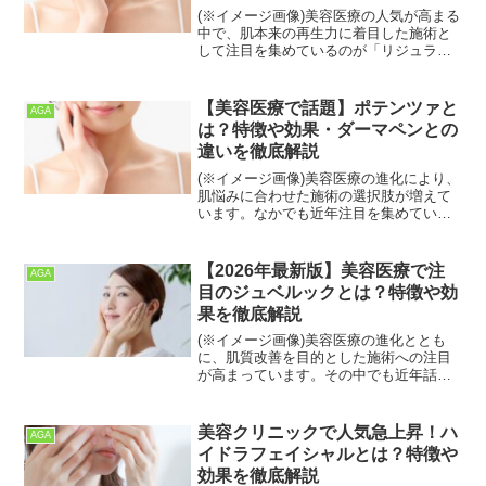
(※イメージ画像)美容医療の人気が高まる
中で、肌本来の再生力に着目した施術と
して注目を集めているのが「リジュラ
ン」です✨。韓国発のスキンブースター
として知られ、日本でも多くの美容クリ
ニックで導入されています。シワやハリ
【美容医療で話題】ポテンツァと
AGA
不足、毛穴の開き、肌の...
は？特徴や効果・ダーマペンとの
違いを徹底解説
(※イメージ画像)美容医療の進化により、
肌悩みに合わせた施術の選択肢が増えて
います。なかでも近年注目を集めている
のが「ポテンツァ」です。ニキビ跡や毛
穴の開き、シワ、たるみなど幅広い肌ト
ラブルへのアプローチが期待できること
【2026年最新版】美容医療で注
AGA
から、多くの美容クリ...
目のジュベルックとは？特徴や効
果を徹底解説
(※イメージ画像)美容医療の進化ととも
に、肌質改善を目的とした施術への注目
が高まっています。その中でも近年話題
となっているのが「ジュベルック」で
す。韓国発のスキンブースターとして人
気を集めており、毛穴やニキビ跡、小ジ
美容クリニックで人気急上昇！ハ
AGA
ワなどの悩みにアプローチ...
イドラフェイシャルとは？特徴や
効果を徹底解説