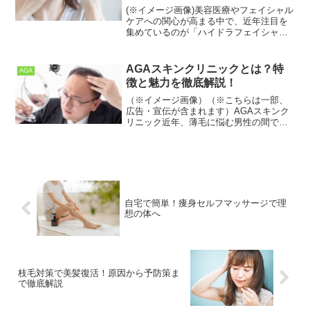
(※イメージ画像)美容医療やフェイシャル
ケアへの関心が高まる中で、近年注目を
集めているのが「ハイドラフェイシャ
ル」です✨。毛穴汚れや黒ずみ、皮脂詰
まり、乾燥など、さまざまな肌悩みにア
プローチできる施術として、多くの美容
AGAスキンクリニックとは？特
AGA
クリニックやエステサロ...
徴と魅力を徹底解説！
（※イメージ画像）（※こちらは一部、
広告・宣伝が含まれます）AGAスキンク
リニック近年、薄毛に悩む男性の間で
AGA（男性型脱毛症）治療への関心が高
まっています。数あるAGAクリニックの
中でも、「AGAスキンクリニック」は、
その専門性の高さと...
自宅で簡単！痩身セルフマッサージで理
想の体へ
枝毛対策で美髪復活！原因から予防策ま
で徹底解説