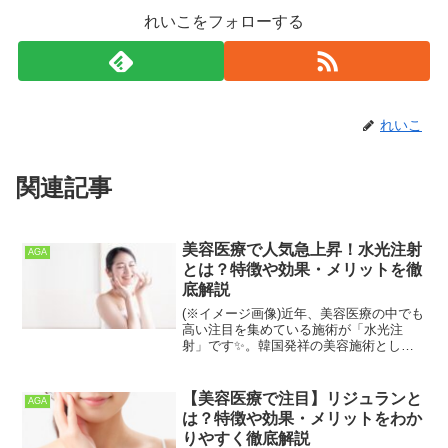
れいこをフォローする
れいこ
関連記事
美容医療で人気急上昇！水光注射
AGA
とは？特徴や効果・メリットを徹
底解説
(※イメージ画像)近年、美容医療の中でも
高い注目を集めている施術が「水光注
射」です✨。韓国発祥の美容施術として
知られ、日本でも多くの美容クリニック
で導入されています。肌の内側から潤い
を与え、まるで光を放つようなツヤ肌を
【美容医療で注目】リジュランと
AGA
目指せることから、多く...
は？特徴や効果・メリットをわか
りやすく徹底解説