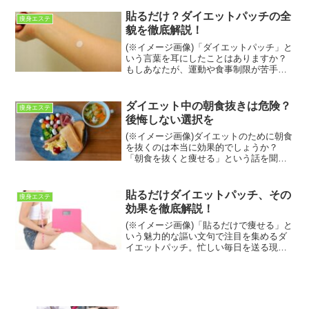
ありませんか？ダイエット中の食事制限
はつらいものですが、無理な我慢はスト
貼るだけ？ダイエットパッチの全
痩身エステ
レスにつながり、かえ...
貌を徹底解説！
(※イメージ画像)「ダイエットパッチ」と
いう言葉を耳にしたことはありますか？
もしあなたが、運動や食事制限が苦手、
あるいはもっと手軽に理想の体型に近づ
きたいと考えているなら、もしかしたら
このアイテムがあなたの救世主になるか
ダイエット中の朝食抜きは危険？
痩身エステ
もしれません。ダイエ...
後悔しない選択を
(※イメージ画像)ダイエットのために朝食
を抜くのは本当に効果的でしょうか？
「朝食を抜くと痩せる」という話を聞い
たことがあるかもしれませんが、実は体
にとって多くのデメリットが潜んでいま
す。この記事では、朝食抜きのダイエッ
貼るだけダイエットパッチ、その
痩身エステ
トが体に及ぼす影響から...
効果を徹底解説！
(※イメージ画像)「貼るだけで痩せる」と
いう魅力的な謳い文句で注目を集めるダ
イエットパッチ。忙しい毎日を送る現代
人にとって、手軽に試せるダイエットア
イテムとして興味を抱いている方も多い
のではないでしょうか。しかし、「本当
に効果があるの？」と...