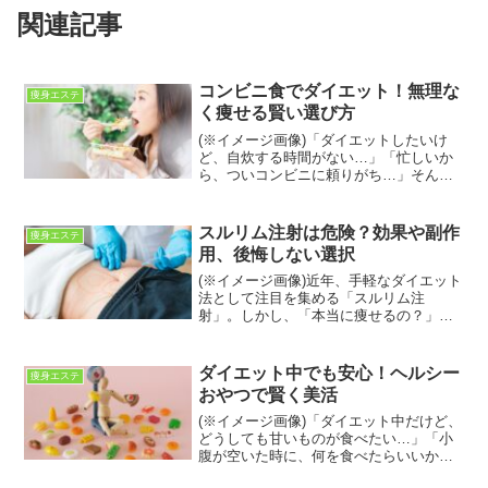
関連記事
コンビニ食でダイエット！無理な
痩身エステ
く痩せる賢い選び方
(※イメージ画像)「ダイエットしたいけ
ど、自炊する時間がない…」「忙しいか
ら、ついコンビニに頼りがち…」そんな
悩みを抱えていませんか？多くの人がダ
イエットと聞くと、コンビニ食は避ける
べきものと考えがちです。しかし、実は
スルリム注射は危険？効果や副作
痩身エステ
コンビニを上手に活用す...
用、後悔しない選択
(※イメージ画像)近年、手軽なダイエット
法として注目を集める「スルリム注
射」。しかし、「本当に痩せるの？」
「副作用はないの？」といった疑問や、
「危険性」に関する不安の声も少なくあ
りません。脂肪溶解注射の一種であるス
ダイエット中でも安心！ヘルシー
痩身エステ
ルリム注射は、特定の部位の...
おやつで賢く美活
(※イメージ画像)「ダイエット中だけど、
どうしても甘いものが食べたい…」「小
腹が空いた時に、何を食べたらいいかわ
からない…」そんなお悩みをお持ちでは