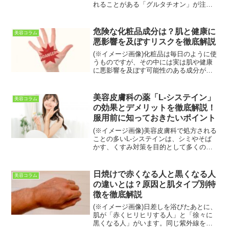
れることがある「グルタチオン」が注目
されています。グルタチオンは、体内に
も存在する成分で、抗酸化作用や美容面
でのサポートが期待されている成分で
危険な化粧品成分は？肌と健康に
美容コラム
す。一方で、「本当に美...
悪影響を及ぼすリスクを徹底解説
(※イメージ画像)化粧品は毎日のように使
うものですが、その中には実は肌や健康
に悪影響を及ぼす可能性のある成分が含
まれていることをご存じでしょうか？
「自然派コスメ」と宣伝されていても、
裏の成分表示を見ると疑わしい物質が混
美容皮膚科の薬「L-システイン」
美容コラム
ざっているケースもあり...
の効果とデメリットを徹底解説！
服用前に知っておきたいポイント
(※イメージ画像)美容皮膚科で処方される
ことの多いL-システインは、シミやそば
かす、くすみ対策を目的として多くの方
に利用されている成分です✨。市販薬に
も配合されているため比較的身近な存在
ですが、「本当に効果があるの？」「副
日焼けで赤くなる人と黒くなる人
美容コラム
作用やデメリットは...
の違いとは？原因と肌タイプ別特
徴を徹底解説
(※イメージ画像)日差しを浴びたあとに、
肌が「赤くヒリヒリする人」と「徐々に
黒くなる人」がいます。同じ紫外線を浴