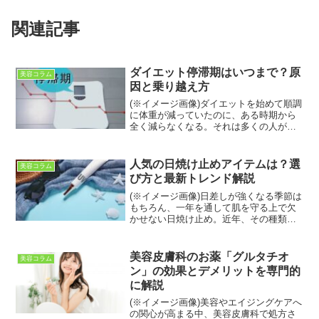
関連記事
ダイエット停滞期はいつまで？原
美容コラム
因と乗り越え方
(※イメージ画像)ダイエットを始めて順調
に体重が減っていたのに、ある時期から
全く減らなくなる。それは多くの人が経
験する「ダイエットの停滞期」です。停
滞期は、通常1ヶ月から2ヶ月程度続くこ
とが多く、その期間は人によって異なり
人気の日焼け止めアイテムは？選
美容コラム
ます。この現象は、...
び方と最新トレンド解説
(※イメージ画像)日差しが強くなる季節は
もちろん、一年を通して肌を守る上で欠
かせない日焼け止め。近年、その種類は
多様化し、「どれを選べばいいの？」と
迷う方も多いのではないでしょうか。本
記事では、最新の人気日焼け止めアイテ
美容皮膚科のお薬「グルタチオ
美容コラム
ムをタイプ別に徹底解...
ン」の効果とデメリットを専門的
に解説
(※イメージ画像)美容やエイジングケアへ
の関心が高まる中、美容皮膚科で処方さ