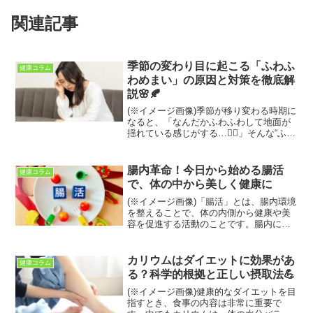
関連記事
季節の変わり目に起こる「ふわふ
健康コラム
わめまい」の原因と対策を徹底解
説🌸🍂
(※イメージ画像)季節が移り変わる時期に
なると、「なんだかふわふわして地面が
揺れている感じがする…😵‍💫」そんな“ふわ
ふわめまい”に悩まされる人はとても多い
です。特に春や秋など、寒暖差が大きく
気圧も不安定な時期は、自律神経が乱れ
腸内革命！今日から始める腸活
健康コラム
やすく、体が...
で、体の中から美しく健康に
(※イメージ画像)「腸活」とは、腸内環境
を整えることで、体の内側から健康や美
容を促進する活動のことです。腸内に
は、私たちの健康に深く関わる多種多様
な腸内細菌が存在し、そのバランスが崩
れると、便秘や肌荒れ、免疫力の低下な
カリウムはダイエットに効果があ
健康コラム
ど、様々な不調を引き起...
る？科学的根拠と正しい摂取法💪
(※イメージ画像)健康的なダイエットを目
指すとき、食事の内容は非常に重要で