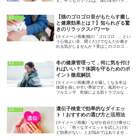
す。中でもカリウムは、体の水分バラン
スを整えるだけでなく、脂肪燃焼やむく
み改善に効果があるとして注目されてい
ます。この記事では、カリウムがダイエ
【猫のゴロゴロ音がもたらす癒し
健康コラム
ットにどう関わるのか、...
と健康効果とは？】知られざる驚
きのリラックスパワー✨
(※イメージ画像)猫の「ゴロゴロ…」とい
う心地よい音、聞くだけでなんだか癒さ
れる気がしませんか？実はこのゴロゴロ
音には、人の心と体に驚くべき効果があ
ることが、研究でも明らかになっていま
す🐾ストレス社会で生きる私たちにとっ
冬の健康管理って，何に気を付け
健康コラム
て、猫のゴロゴロ音は...
ればいい？？体調を守るためのポ
イント徹底解説
(※イメージ画像)寒さが厳しくなる冬は、
体調を崩しやすい季節です。風邪やイン
フルエンザ、乾燥による肌トラブルな
ど、冬ならではの健康リスクが増えま
す。毎日の生活習慣を少し工夫するだけ
で、免疫力を高め、体調不良を予防する
遺伝子検査で効率的なダイエッ
健康コラム
ことが可能です。今回は、...
ト！おすすめの選び方と活用法
(※イメージ画像)「なぜか自分だけ痩せに
くい」「色々なダイエットを試したけれ
ど効果がない」とお悩みではありません
か？その原因は、あなたの遺伝子にある