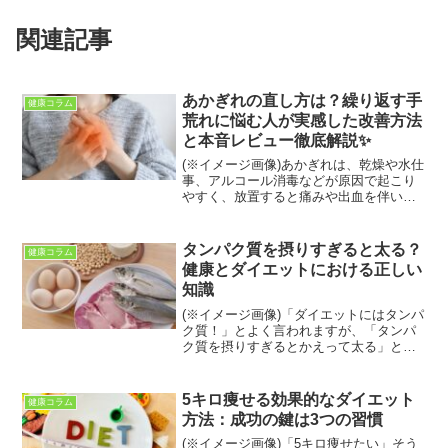
関連記事
あかぎれの直し方は？繰り返す手
健康コラム
荒れに悩む人が実感した改善方法
と本音レビュー徹底解説✨
(※イメージ画像)あかぎれは、乾燥や水仕
事、アルコール消毒などが原因で起こり
やすく、放置すると痛みや出血を伴い日
常生活に大きな支障を与えます。「あか
ぎれの直し方は？」と検索する人の多く
は、今すぐ何とかしたい切実な悩みを抱
タンパク質を摂りすぎると太る？
健康コラム
えています。本記事で...
健康とダイエットにおける正しい
知識
(※イメージ画像)「ダイエットにはタンパ
ク質！」とよく言われますが、「タンパ
ク質を摂りすぎるとかえって太る」とい
う話を聞いたことはありませんか？実
は、この説には一理あります。タンパク
質は筋肉の材料として重要ですが、必要
5キロ痩せる効果的なダイエット
健康コラム
以上に摂りすぎると、体...
方法：成功の鍵は3つの習慣
(※イメージ画像)「5キロ痩せたい」そう