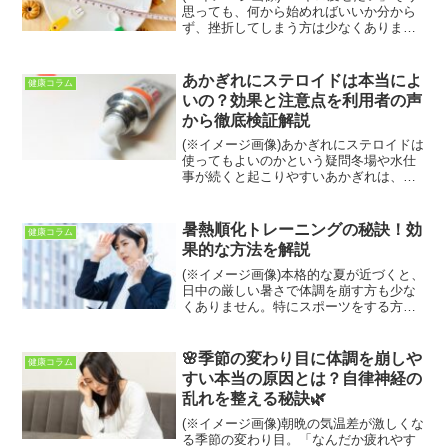
思っても、何から始めればいいか分から
ず、挫折してしまう方は少なくありませ
ん。しかし、正しい知識と無理のない方
法で取り組めば、5キロの減量は決して難
しい目標ではありません。このガイドで
あかぎれにステロイドは本当によ
健康コラム
は、科学的な根拠に...
いの？効果と注意点を利用者の声
から徹底検証解説
(※イメージ画像)あかぎれにステロイドは
使ってもよいのかという疑問冬場や水仕
事が続くと起こりやすいあかぎれは、強
い痛みや出血を伴い、日常生活に大きな
支障を与えます。その対処法としてよく
話題に上がるのがステロイド外用薬で
暑熱順化トレーニングの秘訣！効
健康コラム
す。しかし「あかぎれに...
果的な方法を解説
(※イメージ画像)本格的な夏が近づくと、
日中の厳しい暑さで体調を崩す方も少な
くありません。特にスポーツをする方や
屋外での活動が多い方にとって、暑さへ
の適応はパフォーマンス維持と健康管理
に不可欠です。そこで重要になるのが
🌸季節の変わり目に体調を崩しや
健康コラム
「暑熱順化トレーニング...
すい本当の原因とは？自律神経の
乱れを整える秘訣🌿
(※イメージ画像)朝晩の気温差が激しくな
る季節の変わり目。「なんだか疲れやす